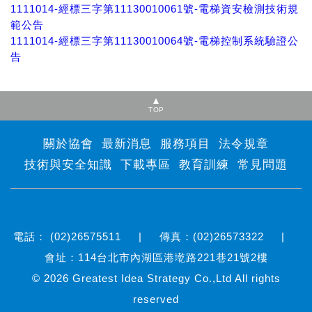
1111014-經標三字第11130010061號-電梯資安檢測技術規
範公告
1111014-經標三字第11130010064號-電梯控制系統驗證公
告
TOP
關於協會
最新消息
服務項目
法令規章
技術與安全知識
下載專區
教育訓練
常見問題
電話： (02)26575511 | 傳真：(02)26573322 |
會址：114台北市內湖區港墘路221巷21號2樓
© 2026
Greatest Idea Strategy Co.,Ltd
All rights
reserved