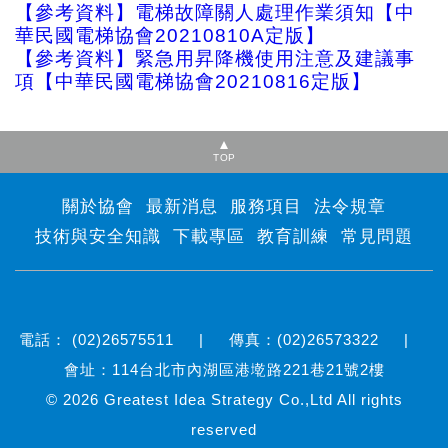
【參考資料】電梯故障關人處理作業須知【中
華民國電梯協會
20210810A
定版】
【參考資料】緊急用昇降機使用注意及建議事
項【中華民國電梯協會
20210816
定版】
TOP
關於協會
最新消息
服務項目
法令規章
技術與安全知識
下載專區
教育訓練
常見問題
電話： (02)26575511 | 傳真：(02)26573322 |
會址：114台北市內湖區港墘路221巷21號2樓
© 2026
Greatest Idea Strategy Co.,Ltd
All rights
reserved