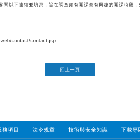
參閱以下連結並填寫，旨在調查如有開課會有興趣的開課時段，
記住帳號
eb/contact/contact.jsp
服務項目
法令規章
技術與安全知識
下載專